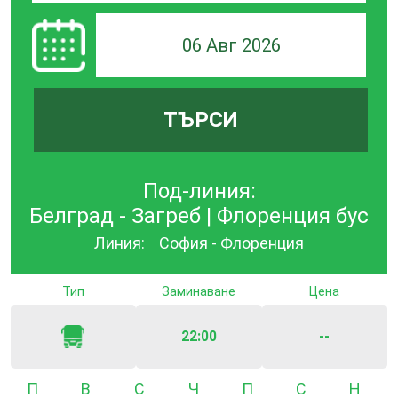
06 Авг 2026
ТЪРСИ
Под-линия:
Белград - Загреб | Флоренция бус
Линия:
София - Флоренция
Тип
Заминаване
Цена
22:00
--
Понеделник
Вторник
Сряда
Четвъртък
Петък
Събота
Неде