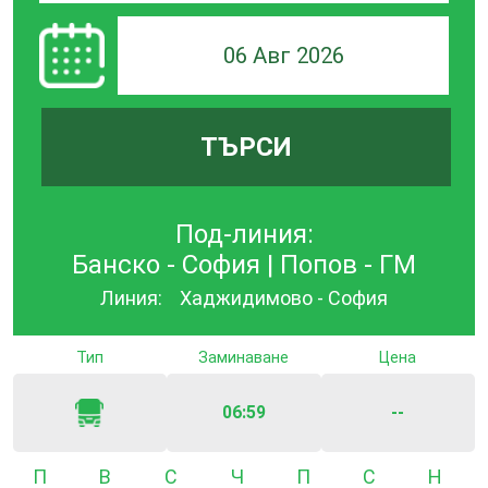
06 Авг 2026
ТЪРСИ
Под-линия:
Банско - София | Попов - ГМ
Линия:
Хаджидимово - София
Тип
Заминаване
Цена
06:59
--
Понеделник
Вторник
Сряда
Четвъртък
Петък
Събота
Неде