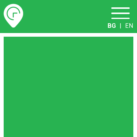
Разписание
BG
|
EN