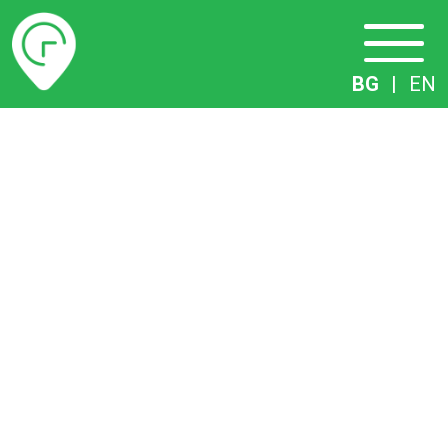
Разписание
BG
|
EN