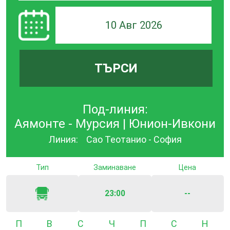
10 Авг 2026
ТЪРСИ
Под-линия:
Аямонте - Мурсия | Юнион-Ивкони
Линия:
Сао Теотанио - София
Тип
Заминаване
Цена
23:00
--
Понеделник
Вторник
Сряда
Четвъртък
Петък
Събота
Неде