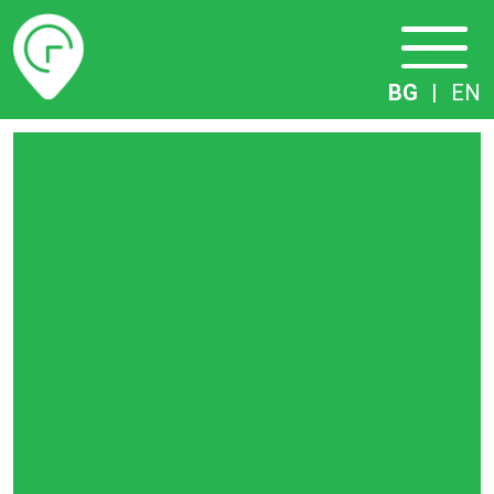
Разписание
BG
|
EN