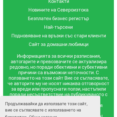
Контакти
Новините на Североизтока
Безплатен бизнес регистър
Най-търсени
Подновяване на връзки със стари клиенти
Сайт за домашни любимци
Информацията за всички разписания,
автогарите и превозвачите се актуализира
редовно, но поради обективни и субективни
причини са възможни неточности. С
ползването на този сайт Вие се съгласявате,
че авторите му не носят никаква отговорност
за вреди или пропуснати ползи, настъпили
поради несъответствие на публикуваното с
действителността! Информацията
Продължавайки да използвате този сайт,
публикувана в този сайт се предоставя
вие се съгласявате с използването на
такава каквато е, без гаранция за
съответствието ѝ с действителността!