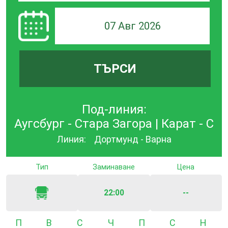
07 Авг 2026
ТЪРСИ
Под-линия:
Аугсбург - Стара Загора | Карат - С
Линия:
Дортмунд - Варна
Тип
Заминаване
Цена
22:00
--
Понеделник
Вторник
Сряда
Четвъртък
Петък
Събота
Неде