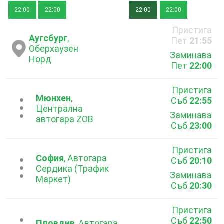
22:00
22:00
22:00
22:00
Пристига
Аугсбург
,
Пет
21:55
Оберхаузен
Заминава
Норд
Пет
22:00
Пристига
Мюнхен
,
Съб
22:55
...
Централна
Заминава
автогара ZOB
Съб
23:00
Пристига
София
, Автогара
Съб
20:10
...
Сердика (Трафик
Заминава
Маркет)
Съб
20:30
Пристига
Съб
22:50
Пловдив
, Автогара