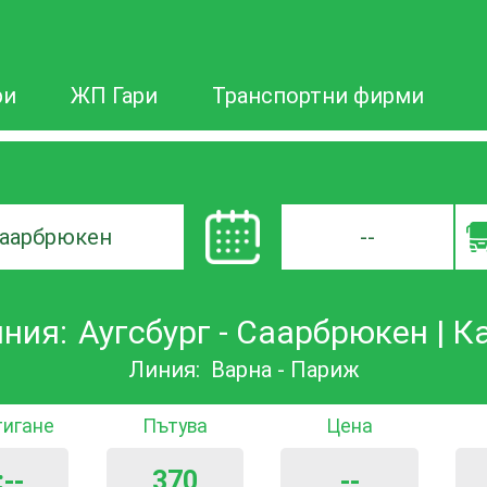
ри
ЖП Гари
Транспортни фирми
--
а
ния:
Аугсбург - Саарбрюкен | Ка
ане
Линия:
Варна - Париж
тигане
Пътува
Цена
:--
370
--