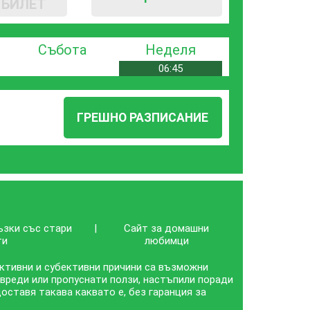
БИЛЕТ
Събота
Неделя
06:45
ГРЕШНО РАЗПИСАНИЕ
ъзки със стари
|
Сайт за домашни
ти
любимци
ективни и субективни причини са възможни
 вреди или пропуснати ползи, настъпили поради
ставя такава каквато е, без гаранция за