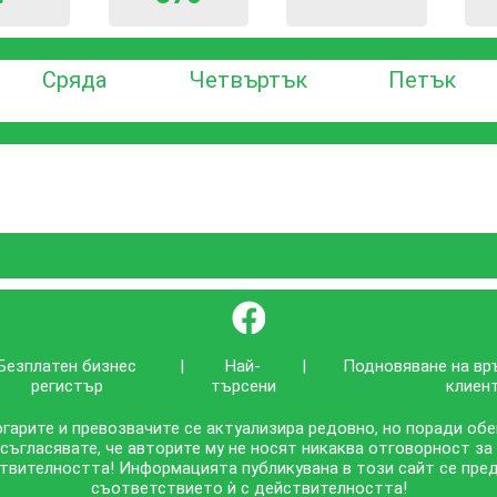
Сряда
Четвъртък
Петък
}
Безплатен бизнес
|
Най-
|
Подновяване на вр
регистър
търсени
клиен
гарите и превозвачите се актуализира редовно, но поради об
 съгласявате, че авторите му не носят никаква отговорност за
твителността! Информацията публикувана в този сайт се предо
съответствието ѝ с действителността!