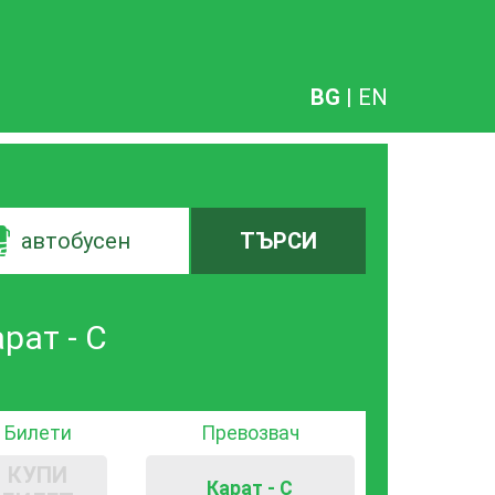
BG
|
EN
автобусен
ТЪРСИ
рат - С
Билети
Превозвач
КУПИ
Карат - С