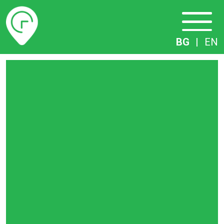
Разписание
BG
|
EN