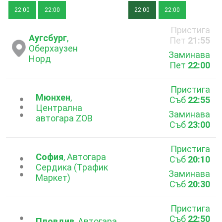
22:00
22:00
22:00
22:00
Пристига
Аугсбург
,
Пет
21:55
Оберхаузен
Заминава
Норд
Пет
22:00
Пристига
Мюнхен
,
Съб
22:55
...
Централна
Заминава
автогара ZOB
Съб
23:00
Пристига
София
, Автогара
Съб
20:10
...
Сердика (Трафик
Заминава
Маркет)
Съб
20:30
Пристига
Съб
22:50
Пловдив
, Автогара