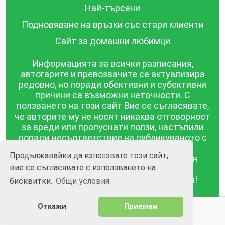
Най-търсени
Подновяване на връзки със стари клиенти
Сайт за домашни любимци
Информацията за всички разписания,
автогарите и превозвачите се актуализира
редовно, но поради обективни и субективни
причини са възможни неточности. С
ползването на този сайт Вие се съгласявате,
че авторите му не носят никаква отговорност
за вреди или пропуснати ползи, настъпили
поради несъответствие на публикуваното с
действителността! Информацията
Продължавайки да използвате този сайт,
публикувана в този сайт се предоставя
вие се съгласявате с използването на
такава каквато е, без гаранция за
съответствието ѝ с действителността!
бисквитки.
Общи условия.
BGrazpisanie.com © 2008 - 2026, Всички права
Откажи
Приемам
запазени.
Изработка на уебсайт и софтуер
Wollow