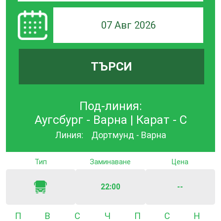
07 Авг 2026
ТЪРСИ
Под-линия:
Аугсбург - Варна | Карат - С
Линия:
Дортмунд - Варна
Тип
Заминаване
Цена
22:00
--
Понеделник
Вторник
Сряда
Четвъртък
Петък
Събота
Неде