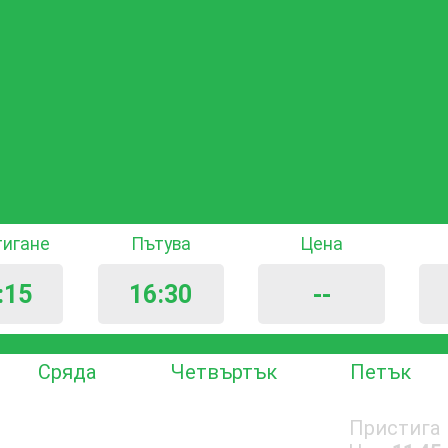
тигане
Пътува
Цена
:15
16:30
--
Сряда
Четвъртък
Петък
Пристига