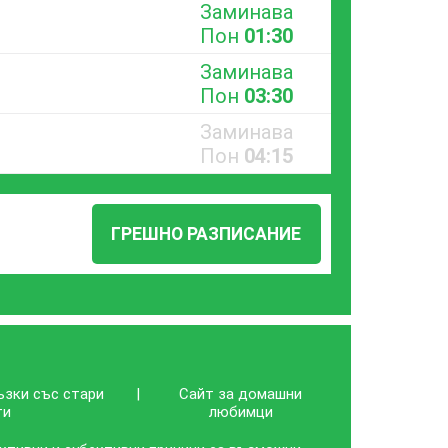
Заминава
Пон
01:30
Заминава
Пон
03:30
Заминава
Пон
04:15
ГРЕШНО РАЗПИСАНИЕ
ъзки със стари
|
Сайт за домашни
ти
любимци