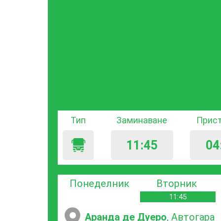
Тип
Заминаване
Прис
11:45
04
Понеделник
Вторник
11:45
Аранда де Дуеро
, Автогара