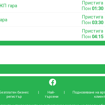
Пристига
 ЖП гара
Пон
01:30
Пристига
гара
Пон
03:30
Пристига
Пон
04:15
}
Безплатен бизнес
|
Най-
|
Подновяване на вр
регистър
търсени
клиен