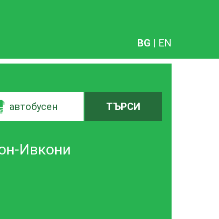
BG
|
EN
автобусен
ТЪРСИ
ион-Ивкони