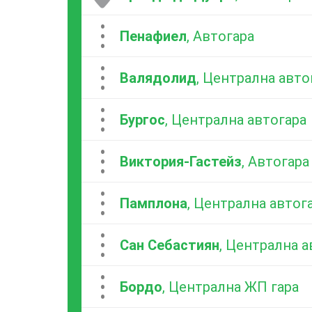
...
Пенафиел
, Автогара
...
Валядолид
, Централна авто
...
Бургос
, Централна автогара
...
Виктория-Гастейз
, Автогара
...
Памплона
, Централна автог
...
Сан Себастиян
, Централна а
...
Бордо
, Централна ЖП гара