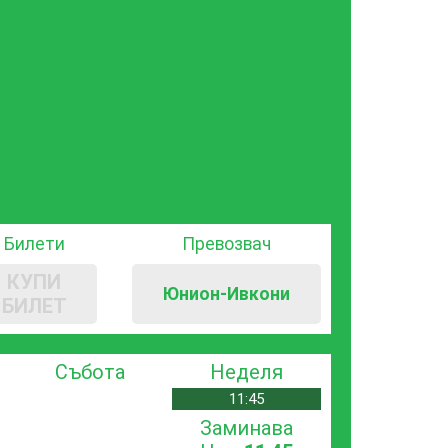
Билети
Превозвач
КУПИ
Юнион-Ивкони
БИЛЕТ
Събота
Неделя
11:45
Заминава