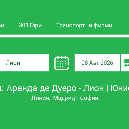
ри
ЖП Гари
Транспортни фирми
08 Авг 2026
а
:
Аранда де Дуеро - Лион | Юн
ане
Линия:
Мадрид - София