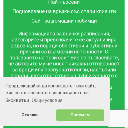
Най-търсени
Подновяване на връзки със стари клиенти
Сайт за домашни любимци
Информацията за всички разписания,
автогарите и превозвачите се актуализира
редовно, но поради обективни и субективни
причини са възможни неточности. С
ползването на този сайт Вие се съгласявате,
че авторите му не носят никаква отговорност
за вреди или пропуснати ползи, настъпили
поради несъответствие на публикуваното с
действителността! Информацията
Продължавайки да използвате този сайт,
публикувана в този сайт се предоставя
вие се съгласявате с използването на
такава каквато е, без гаранция за
съответствието ѝ с действителността!
бисквитки.
Общи условия.
BGrazpisanie.com © 2008 - 2026, Всички права
Откажи
Приемам
запазени.
Изработка на уебсайт и софтуер
Wollow