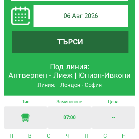
06 Авг 2026
ТЪРСИ
Под-линия:
Антверпен - Лиеж | Юнион-Ивкони
Линия:
Лондон - София
Тип
Заминаване
Цена
07:00
--
Понеделник
Вторник
Сряда
Четвъртък
Петък
Събота
Неде