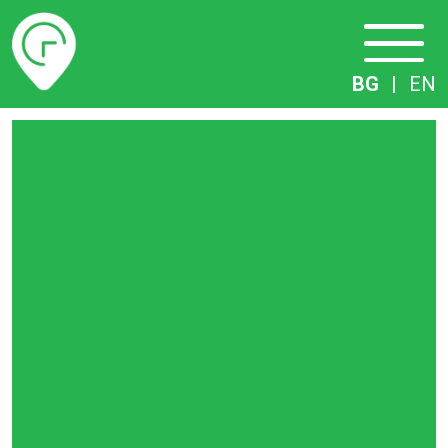
Разписание
BG
|
EN