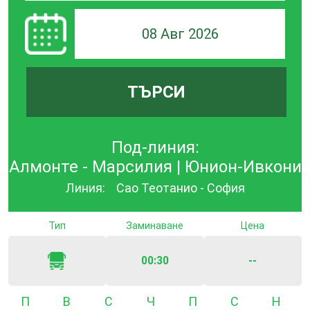
08 Авг 2026
ТЪРСИ
Под-линия:
Алмонте - Марсилия | Юнион-Ивкони
Линия:
Сао Теотанио - София
Тип
Заминаване
Цена
00:30
--
Понеделник
Вторник
Сряда
Четвъртък
Петък
Събота
Неде