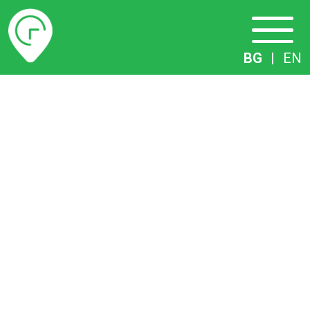
Разписание
BG
|
EN