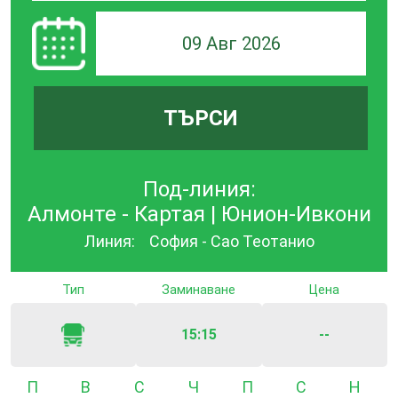
09 Авг 2026
ТЪРСИ
Под-линия:
Алмонте - Картая | Юнион-Ивкони
Линия:
София - Сао Теотанио
Тип
Заминаване
Цена
15:15
--
Понеделник
Вторник
Сряда
Четвъртък
Петък
Събота
Неде