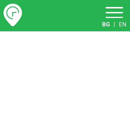
Разписание
BG
|
EN